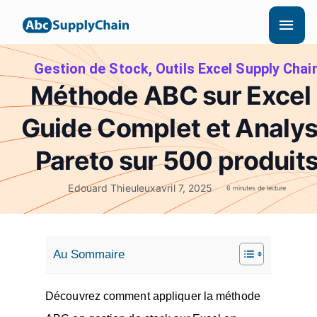
Aller
Men
au
princ
contenu
Gestion de Stock
,
Outils Excel Supply Chai
Méthode ABC sur Excel 
Guide Complet et Analy
Pareto sur 500 produit
Edouard Thieuleux
avril 7, 2025
6 minutes de lecture
Au Sommaire
Découvrez comment appliquer la méthode