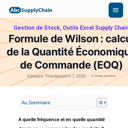
Aller
Men
au
princ
contenu
Gestion de Stock
,
Outils Excel Supply Chai
Formule de Wilson : calc
de la Quantité Économiq
de Commande (EOQ)
Edouard Thieuleux
avril 7, 2025
6 minutes de lecture
Au Sommaire
A quelle fréquence et en quelle quantité