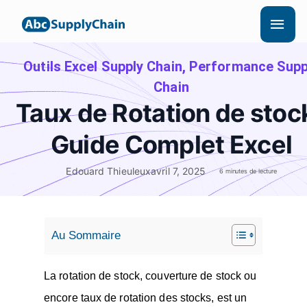
Aller
Men
au
princ
contenu
Outils Excel Supply Chain
,
Performance Supp
Chain
Taux de Rotation de stock
Guide Complet Excel
Edouard Thieuleux
avril 7, 2025
6 minutes de lecture
Au Sommaire
La rotation de stock, couverture de stock ou
encore taux de rotation des stocks, est un