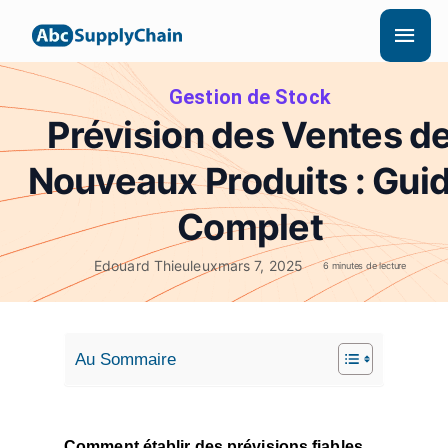
Aller
Men
au
princ
contenu
Gestion de Stock
Prévision des Ventes d
Nouveaux Produits : Gui
Complet
Edouard Thieuleux
mars 7, 2025
6 minutes de lecture
Au Sommaire
Comment établir des prévisions fiables